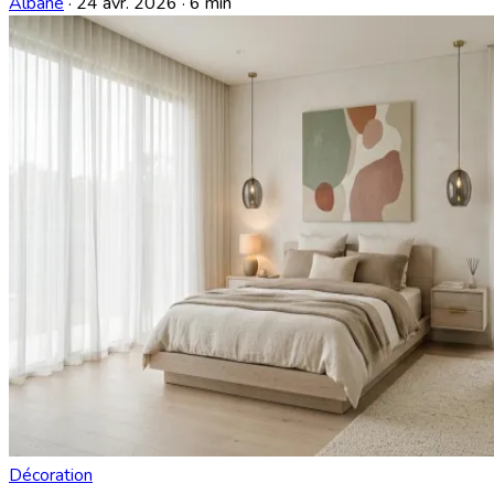
Albane
·
24 avr. 2026
·
6 min
Décoration