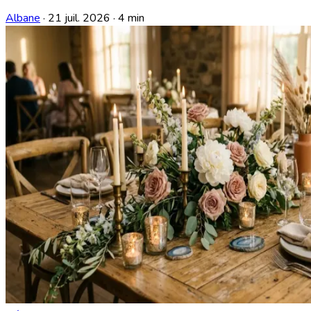
Albane
·
21 juil. 2026
·
4 min