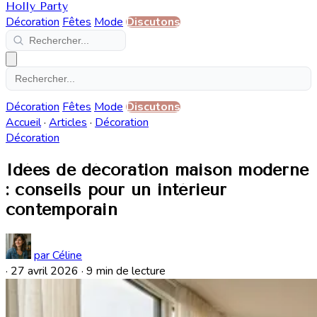
Holly Party
Décoration
Fêtes
Mode
Discutons
Décoration
Fêtes
Mode
Discutons
Accueil
·
Articles
·
Décoration
Décoration
Idées de décoration maison moderne
: conseils pour un intérieur
contemporain
par Céline
·
27 avril 2026
·
9 min de lecture