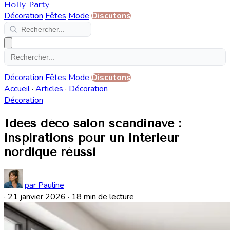
Holly Party
Décoration
Fêtes
Mode
Discutons
Décoration
Fêtes
Mode
Discutons
Accueil
·
Articles
·
Décoration
Décoration
Idées déco salon scandinave :
inspirations pour un intérieur
nordique réussi
par Pauline
·
21 janvier 2026
·
18 min de lecture