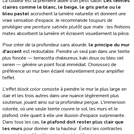
La couleur est la première alliée d'un petit salon.
Les teintes
claires comme le blanc, le beige, le gris perle ou le
bleu pastel
accrochent la lumière naturelle et donnent une
vraie sensation d'espace. Je recommande toujours de
privilégier une
peinture satinée plutôt que mate
: les finitions
mates absorbent la lumière et écrasent visuellement la pièce.
Pour créer de la profondeur sans alourdir,
le principe du mur
d'accent
est redoutable. Peindre un seul pan dans une teinte
plus foncée — terracotta chaleureux, kaki doux ou bleu ciel
serein — génère un point focal immédiat. Choisissez de
préférence un mur bien éclairé naturellement pour amplifier
l'effet.
L'effet
block color
consiste à peindre le mur le plus large en
clair et les trois autres dans une nuance légèrement plus
soutenue, jouant ainsi sur la profondeur perçue. L'immersion
colorée, où une seule teinte couvre le sol, les murs et le
plafond, crée quant à elle une illusion d'espace surprenante.
Dans tous les cas,
le plafond doit rester plus clair que
les murs
pour donner de la hauteur. Évitez les contrastes