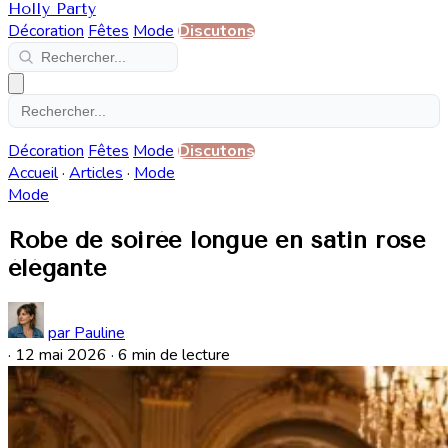
Holly Party
Décoration
Fêtes
Mode
Discutons
Décoration
Fêtes
Mode
Discutons
Accueil
·
Articles
·
Mode
Mode
Robe de soirée longue en satin rose
élégante
par Pauline
·
12 mai 2026
·
6 min de lecture