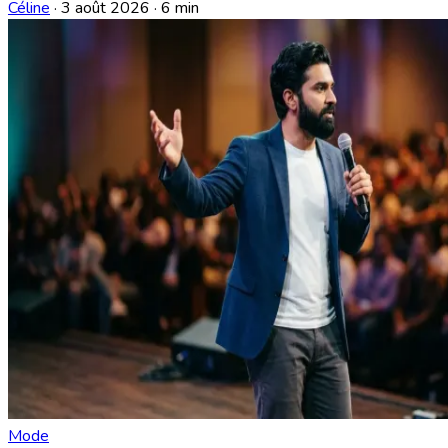
Céline
·
3 août 2026
·
6 min
Mode