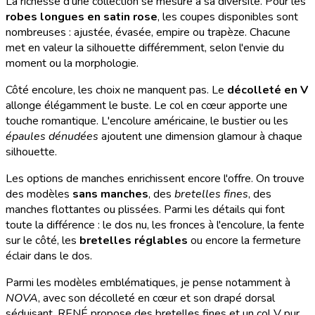
La richesse d'une collection se mesure à sa diversité. Pour les
robes longues en satin rose
, les coupes disponibles sont
nombreuses : ajustée, évasée, empire ou trapèze. Chacune
met en valeur la silhouette différemment, selon l'envie du
moment ou la morphologie.
Côté encolure, les choix ne manquent pas. Le
décolleté en V
allonge élégamment le buste. Le col en cœur apporte une
touche romantique. L'encolure américaine, le bustier ou les
épaules dénudées
ajoutent une dimension glamour à chaque
silhouette.
Les options de manches enrichissent encore l'offre. On trouve
des modèles
sans manches
, des
bretelles fines
, des
manches flottantes ou plissées. Parmi les détails qui font
toute la différence : le dos nu, les fronces à l'encolure, la fente
sur le côté, les
bretelles réglables
ou encore la fermeture
éclair dans le dos.
Parmi les modèles emblématiques, je pense notamment à
NOVA
, avec son décolleté en cœur et son drapé dorsal
séduisant. RENÉ propose des bretelles fines et un col V pur.