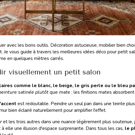
jouer avec les bons outils. Décoration astucieuse, mobilier bien ch
. Je vous guide à travers les meilleures idées déco pour petit salo
ême en quelques mètres carrés.
r visuellement un petit salon
laires comme le blanc, le beige, le gris perle ou le bleu p
peinture satinée plutôt que mate
: les finitions mates absorbent
d'accent
est redoutable. Peindre un seul pan dans une teinte plus
r bien éclairé naturellement pour amplifier l'effet.
air et les trois autres dans une nuance légèrement plus soutenue, 
t à elle une illusion d'espace surprenante. Dans tous les cas,
le p
 la clé.