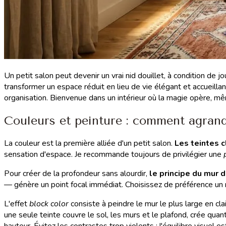
Un petit salon peut devenir un vrai nid douillet, à condition de 
transformer un espace réduit en lieu de vie élégant et accueillant
organisation. Bienvenue dans un intérieur où la magie opère, m
Couleurs et peinture : comment agrandi
La couleur est la première alliée d'un petit salon.
Les teintes c
sensation d'espace. Je recommande toujours de privilégier une
Pour créer de la profondeur sans alourdir,
le principe du mur 
— génère un point focal immédiat. Choisissez de préférence un mu
L'effet
block color
consiste à peindre le mur le plus large en cl
une seule teinte couvre le sol, les murs et le plafond, crée quan
hauteur. Évitez les contrastes trop violents : l'équilibre visuel est