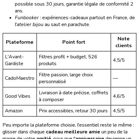
possible sous 30 jours, garantie légale de conformité 2
ans.
Funbooker
: expériences-cadeaux partout en France, de
l'
atelier bijou
au saut en parachute.
Note
Plateforme
Point fort
clients
L'Avant-
Filtres profil + budget, 526
4,5/5
Gardiste
produits
Filtre passion, large choix
CadoMaestro
—
personnalisé
Livraison à date précise, coffrets
Good Vibes
4,6/5
à composer
Amazon
Prix accessibles, retour 30 jours
4,5/5
Peu importe la plateforme choisie, l'essentiel reste le même :
glisser dans chaque
cadeau meilleure amie
un peu de la
magie de votre
amitié
, pour que l'
anniversaire
devienne un