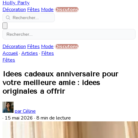
Holly Party
Décoration
Fêtes
Mode
Discutons
Décoration
Fêtes
Mode
Discutons
Accueil
·
Articles
·
Fêtes
Fêtes
Idées cadeaux anniversaire pour
votre meilleure amie : idées
originales à offrir
par Céline
·
15 mai 2026
·
8 min de lecture