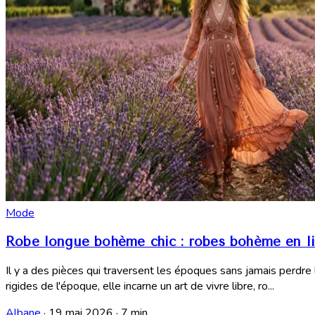
Mode
Robe longue bohème chic : robes bohème en l
Il y a des pièces qui traversent les époques sans jamais perdr
rigides de l'époque, elle incarne un art de vivre libre, ro...
Albane
·
19 mai 2026
·
7 min