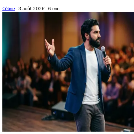
Céline
·
3 août 2026
·
6 min