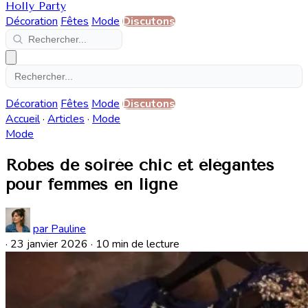
Holly Party
Décoration
Fêtes
Mode
Discutons
Décoration
Fêtes
Mode
Discutons
Accueil
·
Articles
·
Mode
Mode
Robes de soirée chic et élégantes
pour femmes en ligne
par Pauline
·
23 janvier 2026
·
10 min de lecture