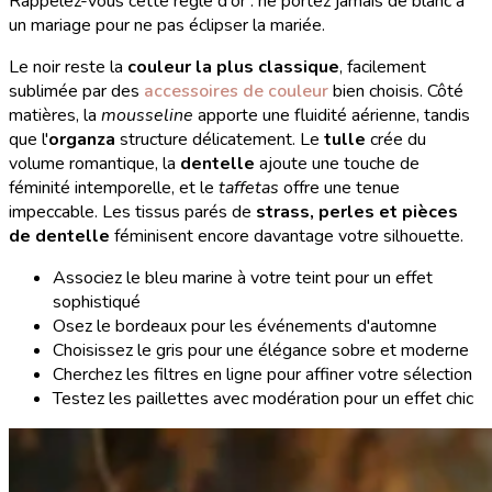
Rappelez-vous cette règle d'or : ne portez jamais de blanc à
un mariage pour ne pas éclipser la mariée.
Le noir reste la
couleur la plus classique
, facilement
sublimée par des
accessoires de couleur
bien choisis. Côté
matières, la
mousseline
apporte une fluidité aérienne, tandis
que l'
organza
structure délicatement. Le
tulle
crée du
volume romantique, la
dentelle
ajoute une touche de
féminité intemporelle, et le
taffetas
offre une tenue
impeccable. Les tissus parés de
strass, perles et pièces
de dentelle
féminisent encore davantage votre silhouette.
Associez le bleu marine à votre teint pour un effet
sophistiqué
Osez le bordeaux pour les événements d'automne
Choisissez le gris pour une élégance sobre et moderne
Cherchez les filtres en ligne pour affiner votre sélection
Testez les paillettes avec modération pour un effet chic