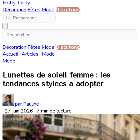
Holly Party
Décoration
Fêtes
Mode
Discutons
Décoration
Fêtes
Mode
Discutons
Accueil
·
Articles
·
Mode
Mode
Lunettes de soleil femme : les
tendances stylées à adopter
par Pauline
·
27 juin 2026
·
7 min de lecture